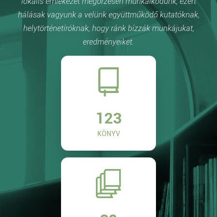
lokális emlékezet megőrzésén munkálkodunk, ezért
hálásak vagyunk a velünk együttműködő kutatóknak,
helytörténetíróknak, hogy ránk bízzák munkájukat,
eredményeiket.
123
KÖNYV