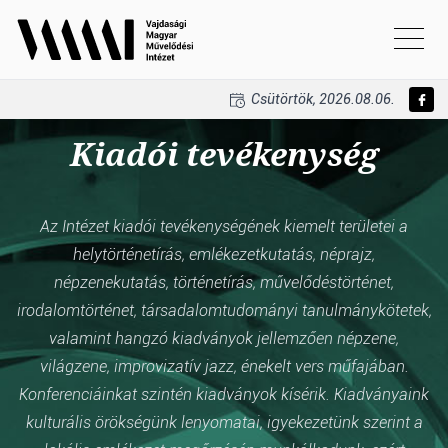
Csütörtök, 2026.08.06.
Kiadói tevékenység
Az Intézet kiadói tevékenységének kiemelt területei a
helytörténetírás, emlékezetkutatás, néprajz,
népzenekutatás, történetírás, művelődéstörténet,
irodalomtörténet, társadalomtudományi tanulmánykötetek,
valamint hangzó kiadványok jellemzően népzene,
világzene, improvizatív jazz, énekelt vers műfajában.
Konferenciáinkat szintén kiadványok kísérik. Kiadványaink
kulturális örökségünk lenyomatai, igyekezetünk szerint a