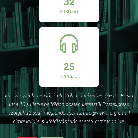
32
SOROZAT
25
HANGZÓ
Kiadványaink megvásárolhatók az Intézetben (Zenta, Posta
utca 18.), illetve belföldön postán keresztül Postexpress
szolgáltatással, megrendelését az info@vmmi.org email
címre küldje. Külföldi vásárlás esetén kattintson ide.