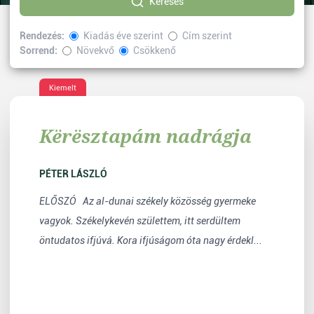
Keresés
Rendezés:
Kiadás éve szerint
Cím szerint
Sorrend:
Növekvő
Csökkenő
Kiválasztott címke:
Elbeszélés
Vissza
Kiemelt
Kërësztapám nadrágja
PÉTER LÁSZLÓ
ELŐSZÓ Az al-dunai székely közösség gyermeke
vagyok. Székelykevén születtem, itt serdültem
öntudatos ifjúvá. Kora ifjúságom óta nagy érdekl...