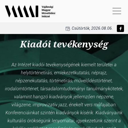
Csütörtök, 2026.08.06.
Kiadói tevékenység
Az Intézet kiadói tevékenységének kiemelt területei a
helytörténetírás, emlékezetkutatás, néprajz,
népzenekutatás, történetírás, művelődéstörténet,
irodalomtörténet, társadalomtudományi tanulmánykötetek,
valamint hangzó kiadványok jellemzően népzene,
világzene, improvizatív jazz, énekelt vers műfajában.
Konferenciáinkat szintén kiadványok kísérik. Kiadványaink
kulturális örökségünk lenyomatai, igyekezetünk szerint a