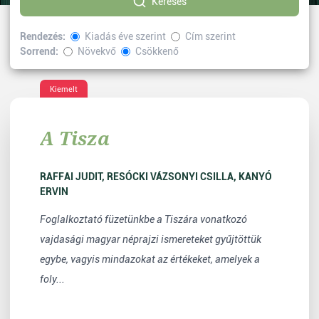
Keresés
Rendezés:
Kiadás éve szerint
Cím szerint
Sorrend:
Növekvő
Csökkenő
Kiválasztott címke:
néprajz
Vissza
Kiemelt
A Tisza
RAFFAI JUDIT, RESÓCKI VÁZSONYI CSILLA, KANYÓ
ERVIN
Foglalkoztató füzetünkbe a Tiszára vonatkozó
vajdasági magyar néprajzi ismereteket gyűjtöttük
egybe, vagyis mindazokat az értékeket, amelyek a
foly...