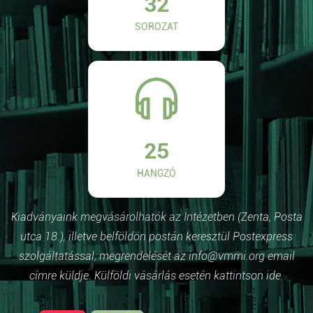
32
SOROZAT
25
HANGZÓ
Kiadványaink megvásárolhatók az Intézetben (Zenta, Posta
utca 18.), illetve belföldön postán keresztül Postexpress
szolgáltatással, megrendelését az info@vmmi.org email
címre küldje. Külföldi vásárlás esetén kattintson ide.