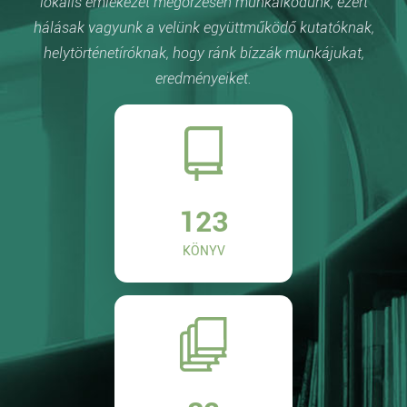
lokális emlékezet megőrzésén munkálkodunk, ezért
hálásak vagyunk a velünk együttműködő kutatóknak,
helytörténetíróknak, hogy ránk bízzák munkájukat,
eredményeiket.
123
KÖNYV