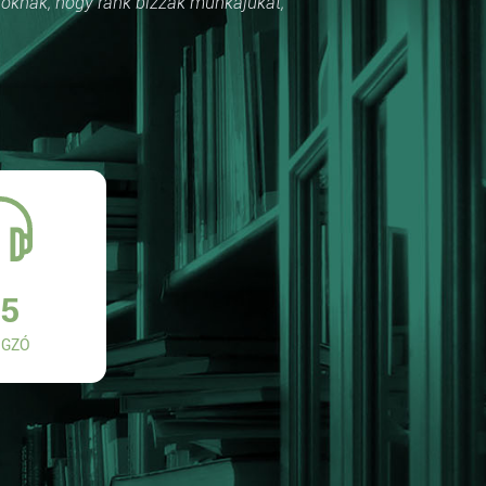
róknak, hogy ránk bízzák munkájukat,
5
GZÓ