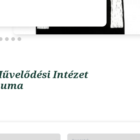
űvelődési Intézet
vuma