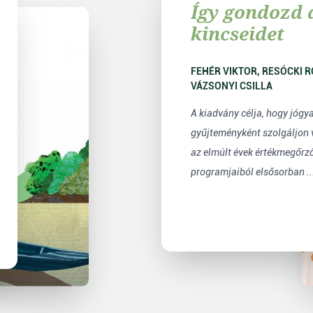
Így gondozd 
kincseidet
FEHÉR VIKTOR, RESÓCKI ROLLAND, RESÓCKI
VÁZSONYI CSILLA
A kiadvány célja, hogy jógy
gyűjteményként szolgáljon 
az elmúlt évek értékmegőrző
programjaiból elsősorban ..