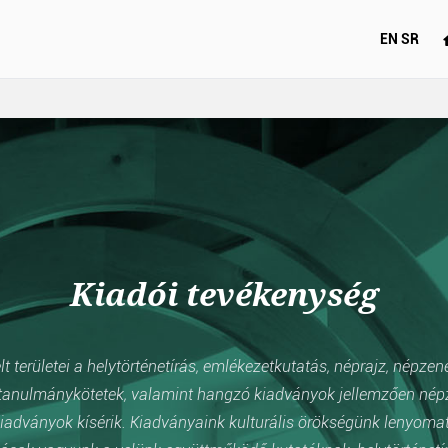
EN
SR
Kiadói tevékenység
 területei a helytörténetírás, emlékezetkutatás, néprajz, népzen
anulmánykötetek, valamint hangzó kiadványok jellemzően népzen
iadványok kísérik. Kiadványaink kulturális örökségünk lenyomata