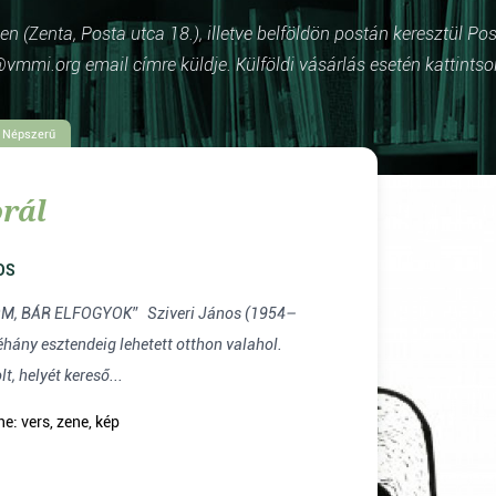
 (Zenta, Posta utca 18.), illetve belföldön postán keresztül Po
vmmi.org email címre küldje. Külföldi vásárlás esetén kattintso
Népszerű
rál
OS
LFOGYOK” Sziveri János (1954–
t, helyét kereső...
e: vers, zene, kép