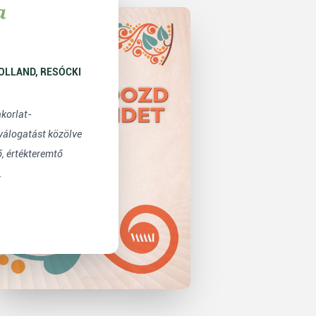
a
akorlat-
válogatást közölve
, értékteremtő
.