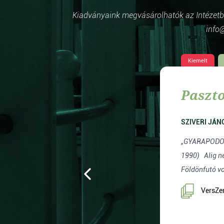
Kiadványaink megvásárolhatók az Intézetben
info@
Kiemelt
k
Paszto
SZIVERI JÁN
5–
„GYARAPODOM, BÁR E
1990) Alig néhány esztendeig lehetett otthon valahol.
Földönfutó vol
VersZen