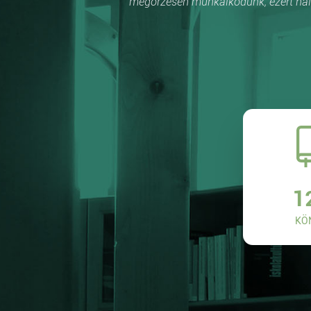
megőrzésén munkálkodunk, ezért hálá
1
KÖ