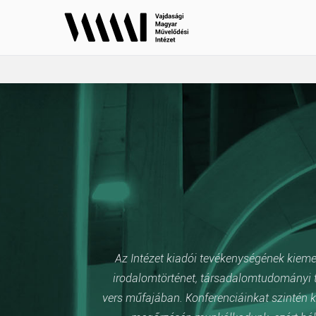
Az Intézet kiadói tevékenységének kiemelt
irodalomtörténet, társadalomtudományi t
vers műfajában. Konferenciáinkat szintén k