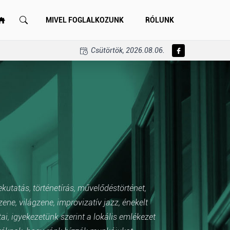
MIVEL FOGLALKOZUNK
RÓLUNK
Csütörtök, 2026.08.06.
ekutatás, történetírás, művelődéstörténet,
e, világzene, improvizatív jazz, énekelt
i, igyekezetünk szerint a lokális emlékezet