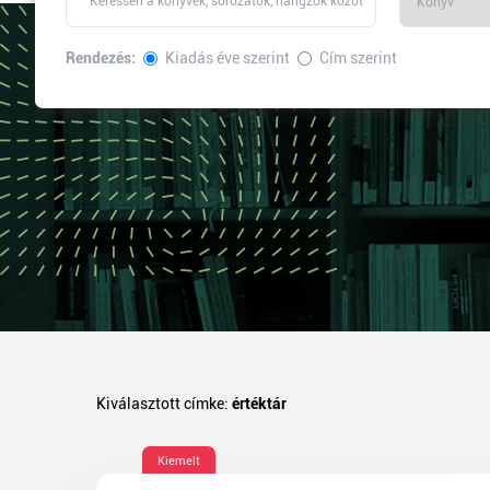
Rendezés:
Kiadás éve szerint
Cím szerint
Kiválasztott címke:
értéktár
Kiemelt