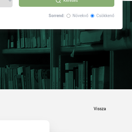
Keresés
Sorrend:
Növekvő
Csökkenő
Vissza