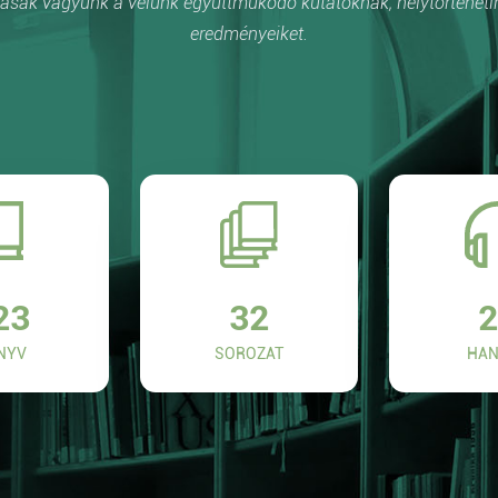
sak vagyunk a velünk együttműködő kutatóknak, helytörténetí
eredményeiket.
23
32
2
NYV
SOROZAT
HAN