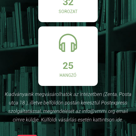
32
SOROZAT
25
HANGZÓ
Kiadványaink megvásárolhatók az Intézetben (Zenta, Posta
utca 18.), illetve belföldön postán keresztül Postexpress
szolgáltatással, megrendelését az info@vmmi.org email
címre küldje. Külföldi vásárlás esetén kattintson ide.