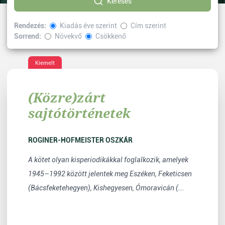
Keresés
Rendezés:
Kiadás éve szerint
Cím szerint
Sorrend:
Növekvő
Csökkenő
Kiválasztott címke:
sajtótörténet
Vissza
Kiemelt
(Közre)zárt
sajtótörténetek
ROGINER-HOFMEISTER OSZKÁR
A kötet olyan kisperiodikákkal foglalkozik, amelyek
1945–1992 között jelentek meg Eszéken, Feketicsen
(Bácsfeketehegyen), Kishegyesen, Ómoravicán (...