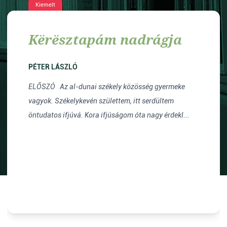
Kiemelt
Kërësztapám nadrágja
PÉTER LÁSZLÓ
ELŐSZÓ Az al-dunai székely közösség gyermeke
vagyok. Székelykevén születtem, itt serdültem
öntudatos ifjúvá. Kora ifjúságom óta nagy érdekl...