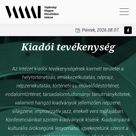
Péntek, 2026.08.07.
Kiadói tevékenység
Az Intézet kiadói tevékenységének kiemelt területei a
helytörténetírás, emlékezetkutatás, néprajz,
népzenekutatás, történetírás, művelődéstörténet,
irodalomtörténet, társadalomtudományi tanulmánykötetek,
valamint hangzó kiadványok jellemzően népzene,
világzene, improvizatív jazz, énekelt vers műfajában.
Konferenciáinkat szintén kiadványok kísérik. Kiadványaink
kulturális örökségünk lenyomatai, igyekezetünk szerint a