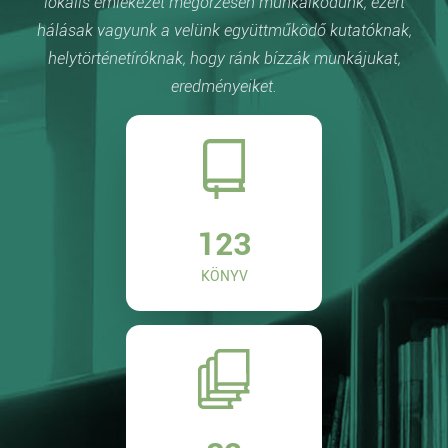
lokális emlékezet megőrzésén munkálkodunk, ezért
hálásak vagyunk a velünk együttműködő kutatóknak,
helytörténetíróknak, hogy ránk bízzák munkájukat,
eredményeiket.
123
KÖNYV