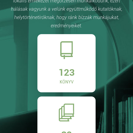
lokális emlékezet megőrzésén munkálkodunk, ezért
hálásak vagyunk a velünk együttműködő kutatóknak,
helytörténetíróknak, hogy ránk bízzák munkájukat,
eredményeiket.
123
KÖNYV