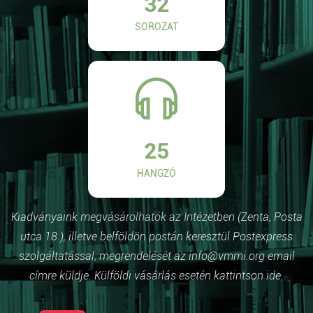
32
SOROZAT
25
HANGZÓ
Kiadványaink megvásárolhatók az Intézetben (Zenta, Posta
utca 18.), illetve belföldön postán keresztül Postexpress
szolgáltatással, megrendelését az info@vmmi.org email
címre küldje. Külföldi vásárlás esetén kattintson ide.