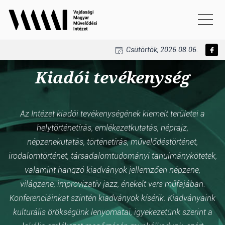
Csütörtök, 2026.08.06.
Kiadói tevékenység
Az Intézet kiadói tevékenységének kiemelt területei a
helytörténetírás, emlékezetkutatás, néprajz,
népzenekutatás, történetírás, művelődéstörténet,
irodalomtörténet, társadalomtudományi tanulmánykötetek,
valamint hangzó kiadványok jellemzően népzene,
világzene, improvizatív jazz, énekelt vers műfajában.
Konferenciáinkat szintén kiadványok kísérik. Kiadványaink
kulturális örökségünk lenyomatai, igyekezetünk szerint a