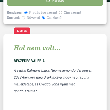
Keresés
Rendezés:
Kiadás éve szerint
Cím szerint
Sorrend:
Növekvő
Csökkenő
Kiválasztott címke:
népmese
Vissza
Kiemelt
Hol nem volt...
BESZÉDES VALÉRIA
A zentai Kálmány Lajos Népmesemondó Versenyen
2012-ben kért meg Gruik Ibolya, hogy napilapunk
mellékletébe, az Üveggolyóba írjam meg
gondolataimat ...