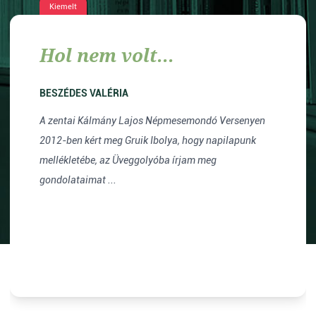
Kiemelt
Hol nem volt...
BESZÉDES VALÉRIA
A zentai Kálmány Lajos Népmesemondó Versenyen
2012-ben kért meg Gruik Ibolya, hogy napilapunk
mellékletébe, az Üveggolyóba írjam meg
gondolataimat ...